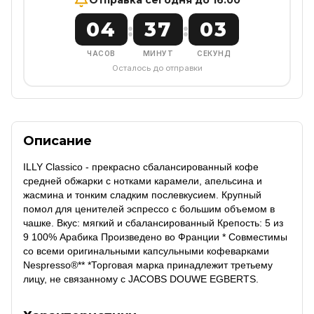
04
37
02
:
:
ЧАСОВ
МИНУТ
СЕКУНД
Осталось до отправки
Описание
ILLY Classico - прекрасно сбалансированный кофе
средней обжарки с нотками карамели, апельсина и
жасмина и тонким сладким послевкусием. Крупный
помол для ценителей эспрессо с большим объемом в
чашке. Вкус: мягкий и сбалансированный Крепость: 5 из
9 100% Арабика Произведено во Франции * Совместимы
со всеми оригинальными капсульными кофеварками
Nespresso®** *Торговая марка принадлежит третьему
лицу, не связанному с JACOBS DOUWE EGBERTS.