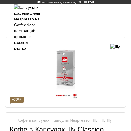
2000 грн
🚚
Безкоштовна доставка від
−22%
Кофе в капсулах
Капсулы Nespresso
Illy
Illy Illy
Кофе в Капсулах Illy Classico