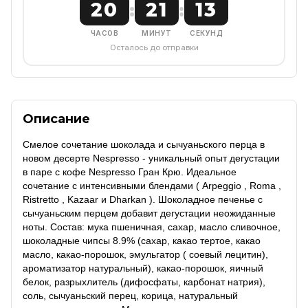
20
21
13
:
:
ЧАСОВ
МИНУТ
СЕКУНД
Осталось до отправки
Описание
Смелое сочетание шоколада и сычуаньского перца в
новом десерте Nespresso - уникальный опыт дегустации
в паре с кофе Nespresso Гран Крю. Идеальное
сочетание с интенсивными блендами ( Arpeggio , Roma ,
Ristretto , Kazaar и Dharkan ). Шоколадное печенье с
сычуаньским перцем добавит дегустации неожиданные
ноты. Состав: мука пшеничная, сахар, масло сливочное,
шоколадные чипсы 8.9% (сахар, какао тертое, какао
масло, какао-порошок, эмульгатор ( соевый лецитин),
ароматизатор натуральный), какао-порошок, яичный
белок, разрыхлитель (дифосфаты, карбонат натрия),
соль, сычуаньский перец, корица, натуральный