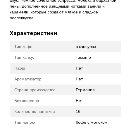
Вкус: Нежное сочетание эспрессо, молока и бархатной
пены, дополненное изящными нотками ванили и
карамели, которые создают мягкое и сладкое
послевкусие.
Характеристики
Тип кофе
в капсулах
Тип капсул
Tassimo
Набір
Нет
Ароматизатор
Нет
Страна производства
Германия
Без кофеина
Нет
Количество напитков
16
Тип напою
Кофе с молоком