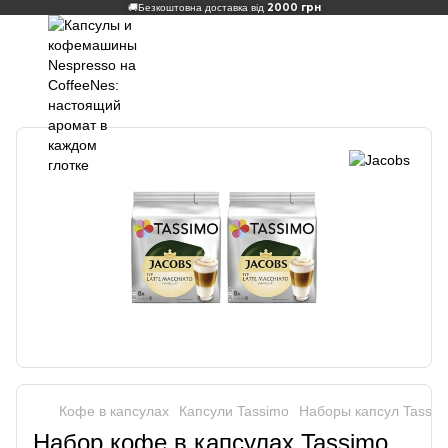
2000 грн
🚚
Безкоштовна доставка від
Кофе в капсулах
Капсули Tassimo
Наборы капсул Tassim
Набор кофе в капсулах Tassimo