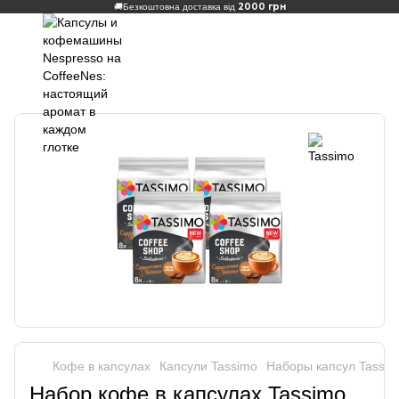
2000 грн
🚚
Безкоштовна доставка від
Кофе в капсулах
Капсули Tassimo
Наборы капсул Tassim
Набор кофе в капсулах Tassimo