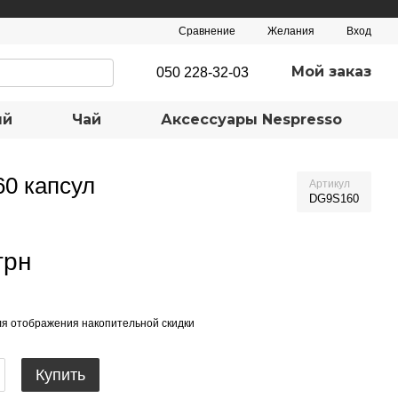
Сравнение
Желания
Вход
Мой заказ
050 228-32-03
ый
Чай
Аксеcсуары Nespresso
60 капсул
Артикул
DG9S160
грн
я отображения накопительной скидки
Купить