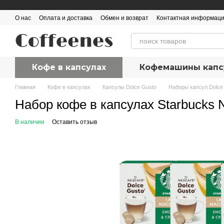
Перейти к основному контенту
О нас
Оплата и доставка
Обмен и возврат
Контактная информац
Кофе в капсулах
Кофемашины капс
Главная
Кофе в капсулах
Капсулы Dolce Gusto
Наборы капсул Dolce
Набор кофе в капсулах Starbucks N
В наличии
Оставить отзыв