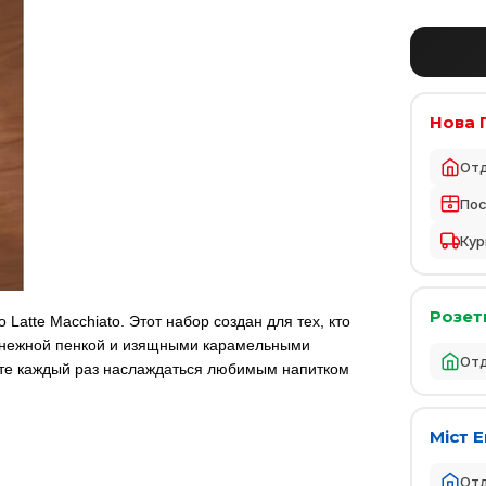
Нова 
От
По
Кур
Розет
Latte Macchiato. Этот набор создан для тех, кто
, нежной пенкой и изящными карамельными
От
жете каждый раз наслаждаться любимым напитком
Міст 
От