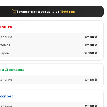
Бесплатная доставка от
1999 грн
Пошта
деление
От 80 ₴
стамат
От 80 ₴
ьером
От 100 ₴
ка Доставка
деление
От 80 ₴
Експрес
деление
От 80 ₴