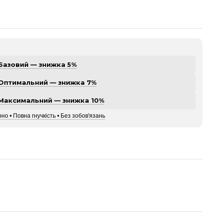
Базовий — знижка 5%
Оптимальний — знижка 7%
Максимальний — знижка 10%
но • Повна гнучкість • Без зобов'язань
а