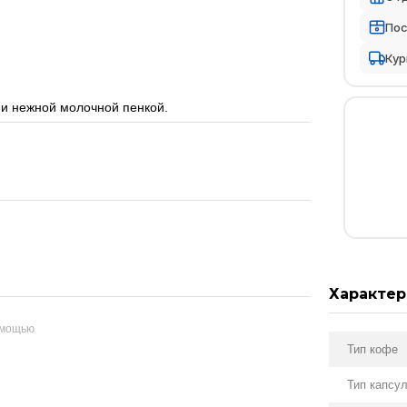
По
Кур
и нежной молочной пенкой.
Характер
омощью
Тип кофе
Тип капсу