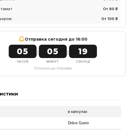
стамат
От 80 ₴
ьером
От 100 ₴
Отправка сегодня до 16:00
05
05
18
:
:
ЧАСОВ
МИНУТ
СЕКУНД
Осталось до отправки
истики
в капсулах
л
Dolce Gusto