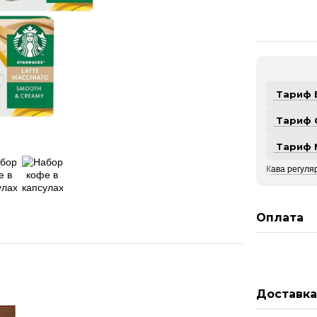
Тариф 
Тариф 
Тариф 
К
ава регуляр
Оплата
Доставк