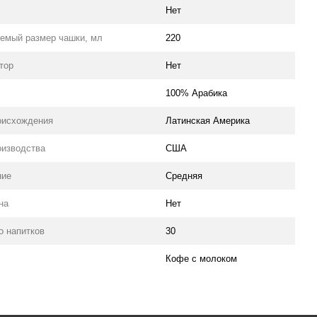
Нет
емый размер чашки, мл
220
тор
Нет
100% Арабика
оисхождения
Латинская Америка
оизводства
США
ние
Средняя
на
Нет
о напитков
30
Кофе с молоком