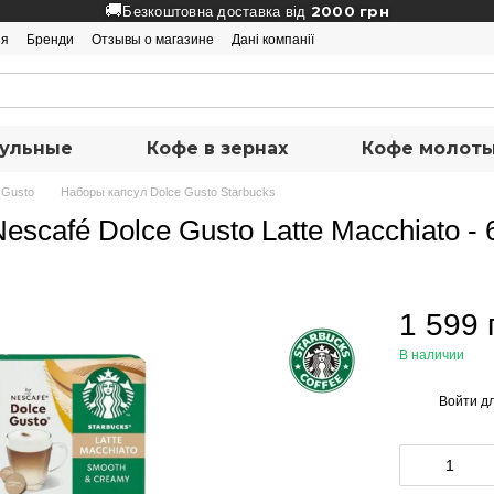
🚚
2000 грн
Безкоштовна доставка від
ия
Бренди
Отзывы о магазине
Дані компанії
ульные
Кофе в зернах
Кофе молот
 Gusto
Наборы капсул Dolce Gusto Starbucks
escafé Dolce Gusto Latte Macchiato - 
1 599 
В наличии
Войти
дл
%