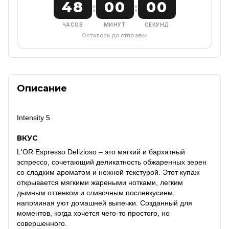
48
00
00
:
:
ЧАСОВ
МИНУТ
СЕКУНД
Осталось до отправки
Описание
Intensity 5
ВКУС
L'OR Espresso Delizioso – это мягкий и бархатный
эспрессо, сочетающий деликатность обжаренных зерен
со сладким ароматом и нежной текстурой.
Этот купаж
открывается мягкими жареными нотками, легким
дымным оттенком и сливочным послевкусием,
напоминая уют домашней выпечки.
Созданный для
моментов, когда хочется чего-то простого, но
совершенного.