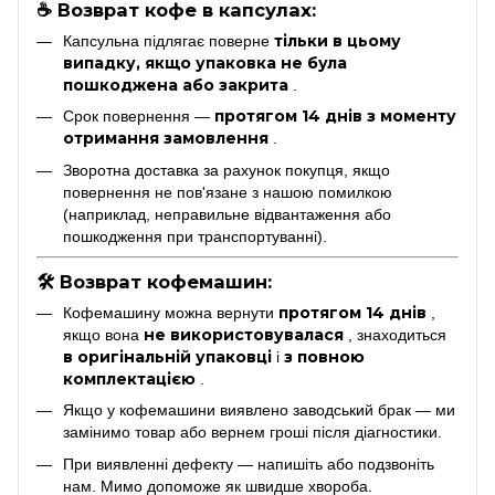
☕ Возврат кофе в капсулах:
тільки в цьому
Капсульна підлягає поверне
випадку, якщо упаковка не була
пошкоджена або закрита
.
протягом 14 днів з моменту
Срок повернення —
отримання замовлення
.
Зворотна доставка за рахунок покупця, якщо
повернення не пов'язане з нашою помилкою
(наприклад, неправильне відвантаження або
пошкодження при транспортуванні).
🛠 Возврат кофемашин:
протягом 14 днів
Кофемашину можна вернути
,
не використовувалася
якщо вона
, знаходиться
в оригінальній упаковці
з повною
і
комплектацією
.
Якщо у кофемашини виявлено заводський брак — ми
замінимо товар або вернем гроші після діагностики.
При виявленні дефекту — напишіть або подзвоніть
нам. Мимо допоможе як швидше хвороба.