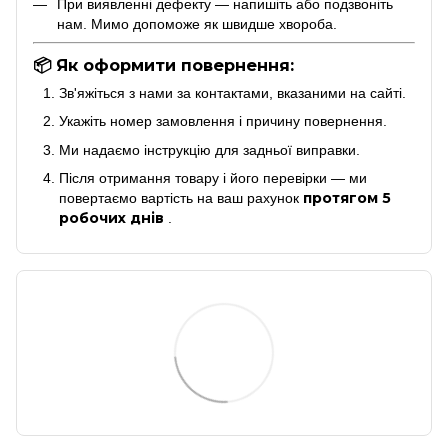
При виявленні дефекту — напишіть або подзвоніть
нам. Мимо допоможе як швидше хвороба.
📦 Як оформити повернення:
Зв'яжіться з нами за контактами, вказаними на сайті.
Укажіть номер замовлення і причину повернення.
Ми надаємо інструкцію для задньої виправки.
Після отримання товару і його перевірки — ми
протягом 5
повертаємо вартість на ваш рахунок
робочих днів
.