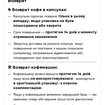
Возврат
☕ Возврат кофе в капсулах:
тільки в цьому
Капсульна підлягає поверне
випадку, якщо упаковка не була
пошкоджена або закрита
.
протягом 14 днів з моменту
Срок повернення —
отримання замовлення
.
Зворотна доставка за рахунок покупця, якщо
повернення не пов'язане з нашою помилкою
(наприклад, неправильне відвантаження або
пошкодження при транспортуванні).
🛠 Возврат кофемашин:
протягом 14 днів
Кофемашину можна вернути
,
не використовувалася
якщо вона
, знаходиться
в оригінальній упаковці
з повною
і
комплектацією
.
Якщо у кофемашини виявлено заводський брак — ми
замінимо товар або вернем гроші після діагностики.