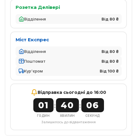
Розетка Делівері
Відділення
Від 80 ₴
Міст Експрес
Відділення
Від 80 ₴
Поштомат
Від 80 ₴
Кур'єром
Від 100 ₴
Відправка сьогодні до 16:00
01
40
06
:
:
ГОДИН
ХВИЛИН
СЕКУНД
Залишилось до відвантаження