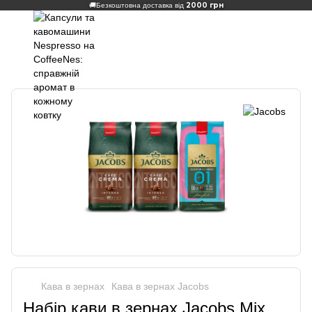
2000 грн
🚚
Безкоштовна доставка від
Кава в зернах
Кава в зернах Jacobs
Набір кави в зернах Jacobs Mix