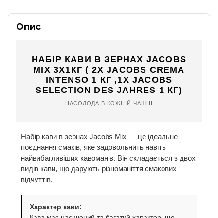
Опис
НАБІР КАВИ В ЗЕРНАХ JACOBS
MIX 3Х1КГ ( 2X JACOBS CREMA
INTENSO 1 КГ ,1X JACOBS
SELECTION DES JAHRES 1 КГ)
НАСОЛОДА В КОЖНІЙ ЧАШЦІ
Набір кави в зернах Jacobs Mix — це ідеальне
поєднання смаків, яке задовольнить навіть
найвибагливіших кавоманів. Він складається з двох
видів кави, що дарують різноманіття смакових
відчуттів.
Характер кави:
Кава має насичений та багатий характер, що