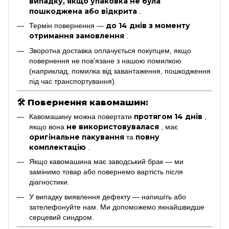
випадку, якщо упаковка не була
пошкоджена або відкрита
.
до 14 днів з моменту
Термін повернення —
отримання замовлення
.
Зворотна доставка оплачується покупцем, якщо
повернення не пов'язане з нашою помилкою
(наприклад, помилка від завантаження, пошкодження
під час транспортування).
🛠
Повернення кавомашин:
протягом 14 днів
Кавомашину можна повертати
,
не використовувалася
якщо вона
, має
оригінальне пакування
повну
та
комплектацію
.
Якщо кавомашина має заводський брак — ми
замінимо товар або повернемо вартість після
діагностики.
У випадку виявлення дефекту — напишіть або
зателефонуйте нам. Ми допоможемо якнайшвидше
серцевий синдром.