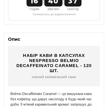
16
40
37
:
:
ГОДИН
ХВИЛИН
СЕКУНД
Залишилось до відвантаження
Опис
НАБІР КАВИ В КАПСУЛАХ
NESPRESSO BELMIO
DECAFFEINATO CARAMEL - 120
ШТ.
НІЖНИЙ КАРАМЕЛЬНИЙ СМАК
Belmio Decaffeinato Caramel — це вишукана кава
без кофеїну, що дарує насолоду в будь-який час
доби. Її м'який карамельний аромат запрошує до