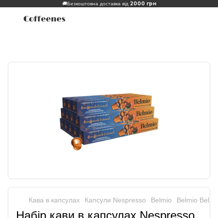
2000 грн
🚚
Безкоштовна доставка від
Кава в капсулах
Капсули Nespresso
Belmio
Belmio Belmi
Набір кави в капсулах Nespresso