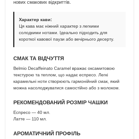
нових смакових відкриттів.
Характер кави:
Ця кава має ніжний характер з легкими
солодкими нотами. Ідеально підходить для
короткої кавової паузи або вечірнього десерту.
СМАК ТА ВІДЧУТТЯ
Belmio Decaffeinato Caramel вражає оксамитовою
текстурою та теплом, що надає еспресо. Легкі
карамельні ноти створюють гармонійний смак, який
можна насолоджуватися самостійно або з молоком.
РЕКОМЕНДОВАНИЙ РОЗМІР ЧАШКИ
Еспресо — 40 мл.
Латте — 110 мл.
АРОМАТИЧНИЙ ПРОФІЛЬ