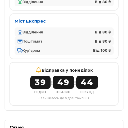
Відділення
Від 80 ₴
Міст Експрес
Відділення
Від 80 ₴
Поштомат
Від 80 ₴
Кур'єром
Від 100 ₴
Відправка у понеділок
39
49
44
:
:
ГОДИН
ХВИЛИН
СЕКУНД
Залишилось до відвантаження
Опис