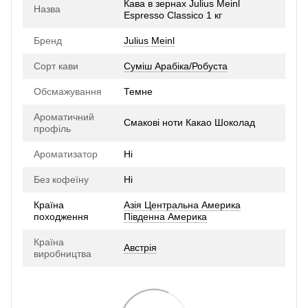
Кава в зернах Julius Meinl
Назва
Espresso Classico 1 кг
Бренд
Julius Meinl
Сорт кави
Суміш Арабіка/Робуста
Обсмажування
Темне
Ароматичний
Смакові ноти Какао Шоколад
профіль
Ароматизатор
Ні
Без кофеїну
Ні
Країна
Азія Центральна Америка
походження
Південна Америка
Країна
Австрія
виробництва