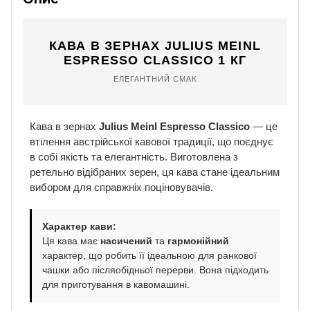
КАВА В ЗЕРНАХ JULIUS MEINL
ESPRESSO CLASSICO 1 КГ
ЕЛЕГАНТНИЙ СМАК
Кава в зернах
Julius Meinl Espresso Classico
— це
втілення австрійської кавової традиції, що поєднує
в собі якість та елегантність. Виготовлена з
ретельно відібраних зерен, ця кава стане ідеальним
вибором для справжніх поціновувачів.
Характер кави:
Ця кава має
насичений
та
гармонійний
характер, що робить її ідеальною для ранкової
чашки або післяобідньої перерви. Вона підходить
для приготування в кавомашині.