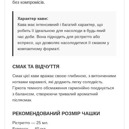
без компромісів.
Характер кави:
Кава має інтенсивний і багатий характер, що
робить її ідеальною для насолоди в будь-який
час доби. Вона підходить для рістретто або
еспресо, що дозволяє насолодитися її смаком у
компактному форматі.
СМАК ТА ВІДЧУТТЯ
Смак цієї кави вражає своєю глибиною, з витонченими
нотками карамелі, які додають легку солодкість.
Гіркота темного обсмаження гармонійно поєднується
з балансом, створюючи тривалий ароматний
післясмак.
РЕКОМЕНДОВАНИЙ РОЗМІР ЧАШКИ
Рістретто — 25 мл.
Еспресо — 40 мл.