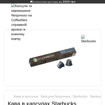
2000 грн
🚚
Безкоштовна доставка від
Кава в капсулах
Капсули Nespresso
Starbucks
Starbucks
Кава в капсулах Starbucks