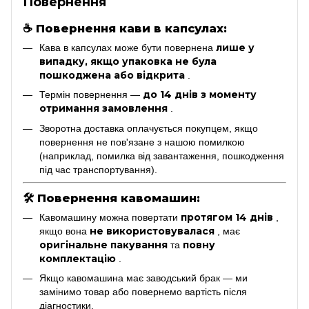
Повернення
☕
Повернення кави в капсулах:
лише у
Кава в капсулах може бути повернена
випадку, якщо упаковка не була
пошкоджена або відкрита
.
до 14 днів з моменту
Термін повернення —
отримання замовлення
.
Зворотна доставка оплачується покупцем, якщо
повернення не пов'язане з нашою помилкою
(наприклад, помилка від завантаження, пошкодження
під час транспортування).
🛠
Повернення кавомашин:
протягом 14 днів
Кавомашину можна повертати
,
не використовувалася
якщо вона
, має
оригінальне пакування
повну
та
комплектацію
.
Якщо кавомашина має заводський брак — ми
замінимо товар або повернемо вартість після
діагностики.