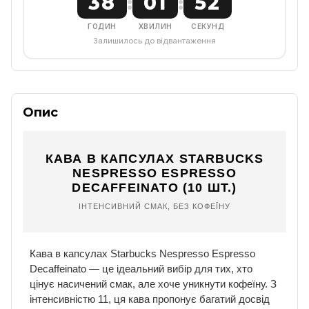
38
01
51
:
:
ГОДИН
ХВИЛИН
СЕКУНД
Залишилось до відвантаження
Опис
КАВА В КАПСУЛАХ STARBUCKS
NESPRESSO ESPRESSO
DECAFFEINATO (10 ШТ.)
ІНТЕНСИВНИЙ СМАК, БЕЗ КОФЕЇНУ
Кава в капсулах Starbucks Nespresso Espresso
Decaffeinato — це ідеальний вибір для тих, хто
цінує насичений смак, але хоче уникнути кофеїну. З
інтенсивністю 11, ця кава пропонує багатий досвід