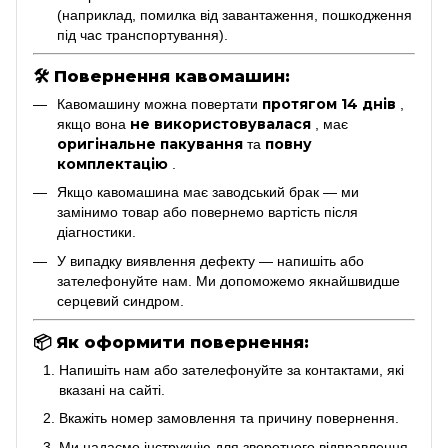
(наприклад, помилка від завантаження, пошкодження
під час транспортування).
🛠
Повернення кавомашин:
протягом 14 днів
Кавомашину можна повертати
,
не використовувалася
якщо вона
, має
оригінальне пакування
повну
та
комплектацію
.
Якщо кавомашина має заводський брак — ми
замінимо товар або повернемо вартість після
діагностики.
У випадку виявлення дефекту — напишіть або
зателефонуйте нам. Ми допоможемо якнайшвидше
серцевий синдром.
📦
Як оформити повернення:
Напишіть нам або зателефонуйте за контактами, які
вказані на сайті.
Вкажіть номер замовлення та причину повернення.
Ми надаємо інструкцію для зворотного відправлення.