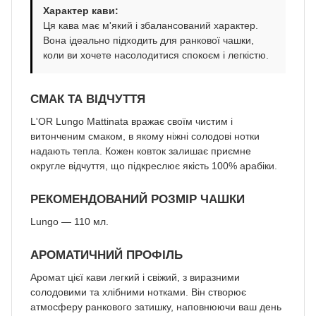
Характер кави:
Ця кава має м'який і збалансований характер.
Вона ідеально підходить для ранкової чашки,
коли ви хочете насолодитися спокоєм і легкістю.
СМАК ТА ВІДЧУТТЯ
L'OR Lungo Mattinata вражає своїм чистим і
витонченим смаком, в якому ніжні солодові нотки
надають тепла. Кожен ковток залишає приємне
округле відчуття, що підкреслює якість 100% арабіки.
РЕКОМЕНДОВАНИЙ РОЗМІР ЧАШКИ
Lungo — 110 мл.
АРОМАТИЧНИЙ ПРОФІЛЬ
Аромат цієї кави легкий і свіжий, з виразними
солодовими та хлібними нотками. Він створює
атмосферу ранкового затишку, наповнюючи ваш день