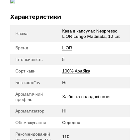
Характеристики
Кава в капсулах Nespresso
Назва
L'OR Lungo Mattinata, 10 шт.
Бренд
L'OR
Інтенсивність
5
Сорт кави
100% Арабіка
Без кофеїну
Ні
Ароматичний
Хлібні та солодові ноти
профіль
Ароматизатор
Ні
Обсмажування
Середнє
Рекомендований
110
розмір чашки, мл