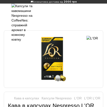
2000 грн
🚚
Безкоштовна доставка від
Кава в капсулах
Капсули Nespresso
L'OR
L'OR L'OR
Кава в капсулах Nespresso L'OR