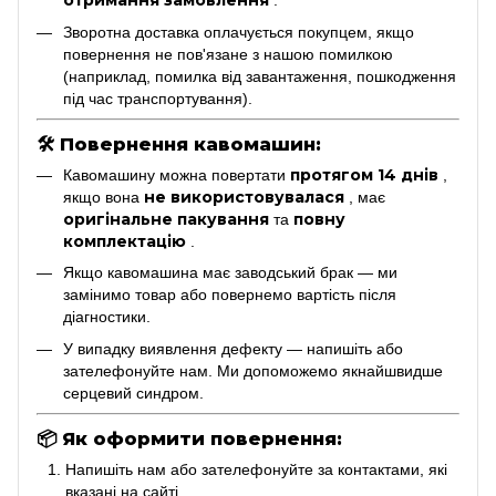
отримання замовлення
.
Зворотна доставка оплачується покупцем, якщо
повернення не пов'язане з нашою помилкою
(наприклад, помилка від завантаження, пошкодження
під час транспортування).
🛠
Повернення кавомашин:
протягом 14 днів
Кавомашину можна повертати
,
не використовувалася
якщо вона
, має
оригінальне пакування
повну
та
комплектацію
.
Якщо кавомашина має заводський брак — ми
замінимо товар або повернемо вартість після
діагностики.
У випадку виявлення дефекту — напишіть або
зателефонуйте нам. Ми допоможемо якнайшвидше
серцевий синдром.
📦
Як оформити повернення:
Напишіть нам або зателефонуйте за контактами, які
вказані на сайті.