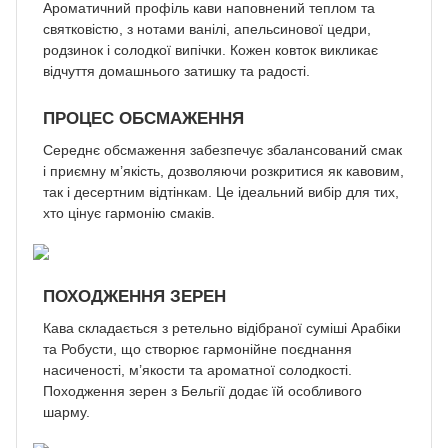
Ароматичний профіль кави наповнений теплом та
святковістю, з нотами ванілі, апельсинової цедри,
родзинок і солодкої випічки. Кожен ковток викликає
відчуття домашнього затишку та радості.
ПРОЦЕС ОБСМАЖЕННЯ
Середнє обсмаження забезпечує збалансований смак
і приємну м’якість, дозволяючи розкритися як кавовим,
так і десертним відтінкам. Це ідеальний вибір для тих,
хто цінує гармонію смаків.
ПОХОДЖЕННЯ ЗЕРЕН
Кава складається з ретельно відібраної суміші Арабіки
та Робусти, що створює гармонійне поєднання
насиченості, м’якости та ароматної солодкості.
Походження зерен з Бельгії додає їй особливого
шарму.