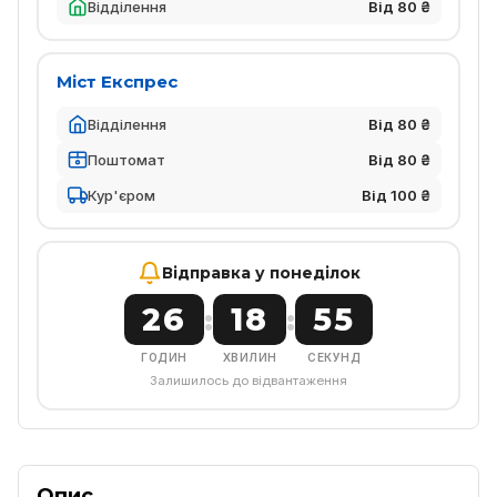
Відділення
Від 80 ₴
Міст Експрес
Відділення
Від 80 ₴
Поштомат
Від 80 ₴
Кур'єром
Від 100 ₴
Відправка у понеділок
26
18
55
:
:
ГОДИН
ХВИЛИН
СЕКУНД
Залишилось до відвантаження
Опис