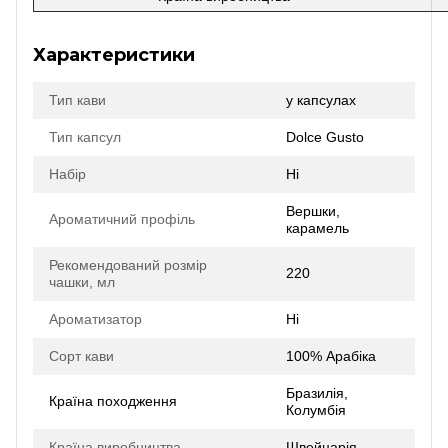
Характеристики
Тип кави
у капсулах
Тип капсул
Dolce Gusto
Набір
Ні
Вершки,
Ароматичний профіль
карамель
Рекомендований розмір
220
чашки, мл
Ароматизатор
Ні
Сорт кави
100% Арабіка
Бразилія,
Країна походження
Колумбія
Країна виробництва
Швейцарія