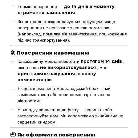
до 14 днів з моменту
Термін повернення —
отримання замовлення
.
Зворотна доставка оплачується покупцем, якщо
повернення не пов'язане з нашою помилкою
(наприклад, помилка від завантаження, пошкодження
під час транспортування).
🛠
Повернення кавомашин:
протягом 14 днів
Кавомашину можна повертати
,
не використовувалася
якщо вона
, має
оригінальне пакування
повну
та
комплектацію
.
Якщо кавомашина має заводський брак — ми
замінимо товар або повернемо вартість після
діагностики.
У випадку виявлення дефекту — напишіть або
зателефонуйте нам. Ми допоможемо якнайшвидше
серцевий синдром.
📦
Як оформити повернення: