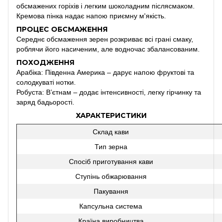
обсмажених горіхів і легким шоколадним післясмаком.
Кремова пінка надає напою приємну м'якість.
ПРОЦЕС ОБСМАЖЕННЯ
Середнє обсмаження зерен розкриває всі грані смаку,
роблячи його насиченим, але водночас збалансованим.
ПОХОДЖЕННЯ
Арабіка: Південна Америка – дарує напою фруктові та
солодкуваті нотки.
Робуста: В’єтнам – додає інтенсивності, легку гірчинку та
заряд бадьорості.
ХАРАКТЕРИСТИКИ
Склад кави
Тип зерна
Спосіб приготування кави
Ступінь обжарювання
Пакування
Капсульна система
Країна виробництва