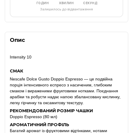
ГОДИН
ХВИЛИН
СЕКУНД
Залишилось до відвантаження
Опис
Intensity 10
СМАК
Nescafe Dolce Gusto Doppio Espresso — це подвійна
порція інтенсивного еспресо з насиченим, глибоким
смаком і вираженими фруктовими нотками. Поєднання
арабіки та робусти надає напою збалансовану кислинку,
легку гірчинку та оксамитову текстуру.
РЕКОМЕНДОВАНИЙ РОЗМІР ЧАШКИ
Doppio Espresso (80 мл)
АРОМАТИЧНИЙ ПРОФІЛЬ
Багатий аромат із фруктовими відтінками, нотами