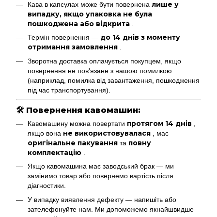
лише у
Кава в капсулах може бути повернена
випадку, якщо упаковка не була
пошкоджена або відкрита
.
до 14 днів з моменту
Термін повернення —
отримання замовлення
.
Зворотна доставка оплачується покупцем, якщо
повернення не пов'язане з нашою помилкою
(наприклад, помилка від завантаження, пошкодження
під час транспортування).
🛠
Повернення кавомашин:
протягом 14 днів
Кавомашину можна повертати
,
не використовувалася
якщо вона
, має
оригінальне пакування
повну
та
комплектацію
.
Якщо кавомашина має заводський брак — ми
замінимо товар або повернемо вартість після
діагностики.
У випадку виявлення дефекту — напишіть або
зателефонуйте нам. Ми допоможемо якнайшвидше