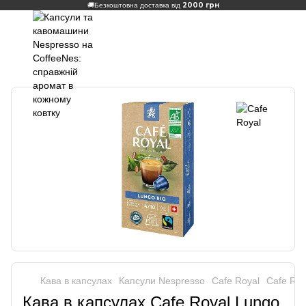
2000 грн
🚚
Безкоштовна доставка від
Кава в капсулах
Капсули Nespresso
Cafe Royal
Cafe Roy
Кава в капсулах Cafe Royal Lungo