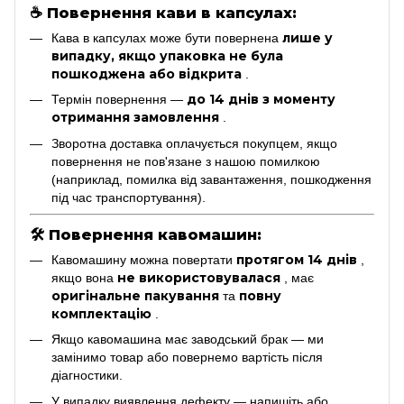
☕
Повернення кави в капсулах:
лише у
Кава в капсулах може бути повернена
випадку, якщо упаковка не була
пошкоджена або відкрита
.
до 14 днів з моменту
Термін повернення —
отримання замовлення
.
Зворотна доставка оплачується покупцем, якщо
повернення не пов'язане з нашою помилкою
(наприклад, помилка від завантаження, пошкодження
під час транспортування).
🛠
Повернення кавомашин:
протягом 14 днів
Кавомашину можна повертати
,
не використовувалася
якщо вона
, має
оригінальне пакування
повну
та
комплектацію
.
Якщо кавомашина має заводський брак — ми
замінимо товар або повернемо вартість після
діагностики.
У випадку виявлення дефекту — напишіть або