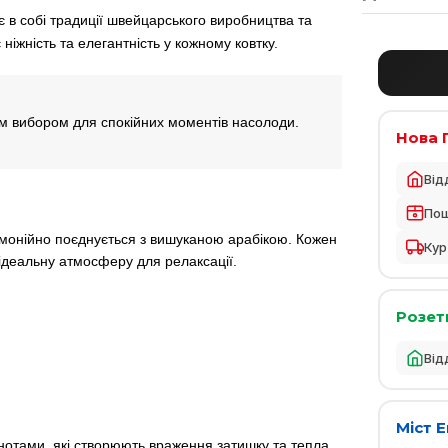
є в собі традиції швейцарського виробництва та
ніжність та елегантність у кожному ковтку.
ним вибором для спокійних моментів насолоди.
Нова 
Від
По
рмонійно поєднується з вишуканою арабікою. Кожен
Кур
 ідеальну атмосферу для релаксації.
Розет
Від
Міст 
нотами, які створюють враження затишку та тепла.