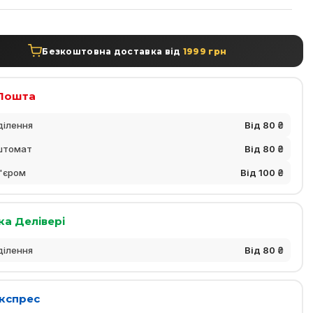
Безкоштовна доставка від
1999 грн
Пошта
ділення
Від 80 ₴
штомат
Від 80 ₴
'єром
Від 100 ₴
ка Делівері
ділення
Від 80 ₴
Експрес