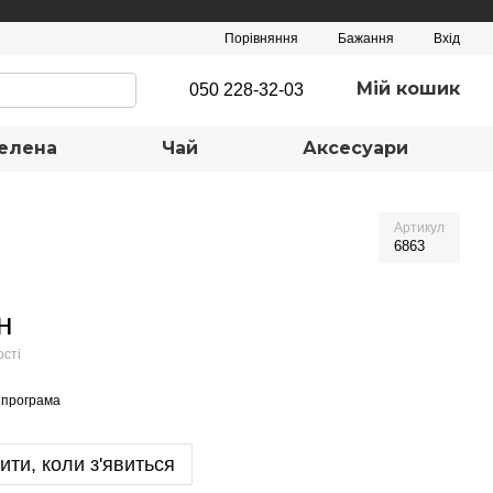
Порівняння
Бажання
Вхід
Мій кошик
050 228-32-03
елена
Чай
Аксесуари
Артикул
6863
н
ості
 програма
ити, коли з'явиться