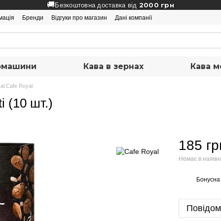
🚚
2000 грн
Безкоштовна доставка від
мація
Бренди
Відгуки про магазин
Дані компанії
вомашини
Кава в зернах
Кава м
al Cafe Royal
 (10 шт.)
185 гр
Немає в наявн
Бонусна
%
Повідом