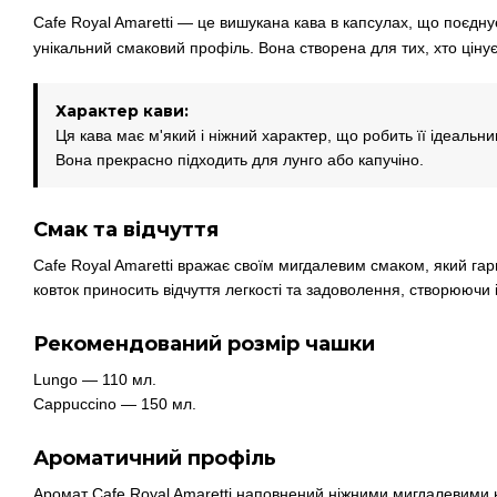
Cafe Royal Amaretti — це вишукана кава в капсулах, що поєдну
унікальний смаковий профіль. Вона створена для тих, хто цінує 
Характер кави:
Ця кава має м'який і ніжний характер, що робить її ідеаль
Вона прекрасно підходить для лунго або капучіно.
Смак та відчуття
Cafe Royal Amaretti вражає своїм мигдалевим смаком, який га
ковток приносить відчуття легкості та задоволення, створюючи
Рекомендований розмір чашки
Lungo — 110 мл.
Cappuccino — 150 мл.
Ароматичний профіль
Аромат Cafe Royal Amaretti наповнений ніжними мигдалевими 