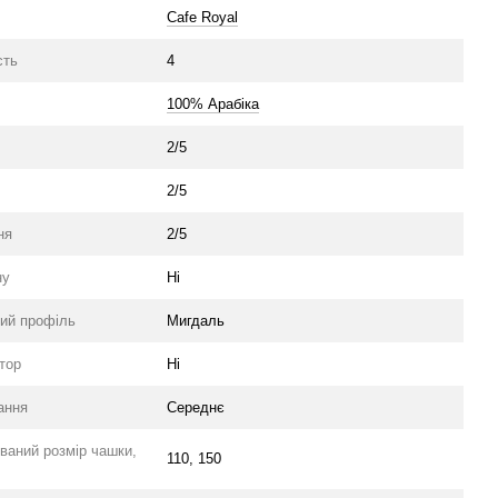
Cafe Royal
сть
4
100% Арабіка
2/5
2/5
ня
2/5
ну
Ні
ий профіль
Мигдаль
тор
Ні
ання
Середнє
ваний розмір чашки,
110, 150