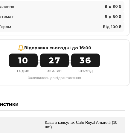
ділення
Від 80 ₴
штомат
Від 80 ₴
'єром
Від 100 ₴
Відправка сьогодні до 16:00
10
27
35
:
:
ГОДИН
ХВИЛИН
СЕКУНД
Залишилось до відвантаження
истики
Кава в капсулах Cafe Royal Amaretti (10
шт.)