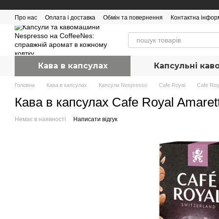
Перейти до основного контенту
Про нас
Оплата і доставка
Обмін та повернення
Контактна інфор
Кава в капсулах
Капсульні ка
Головна
Кава в капсулах
Капсули Nespresso
Cafe Royal
Cafe Roy
Кава в капсулах Cafe Royal Amaretti
Немає в наявності
Написати відгук