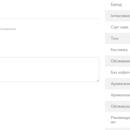
Бренд
Інтенсивні
Сорт кави
допомогою
Тіло
Кислинка
Обсмажен
Без кофеї
Ароматичн
Ароматиза
Обсмажув
Рекомендо
мл